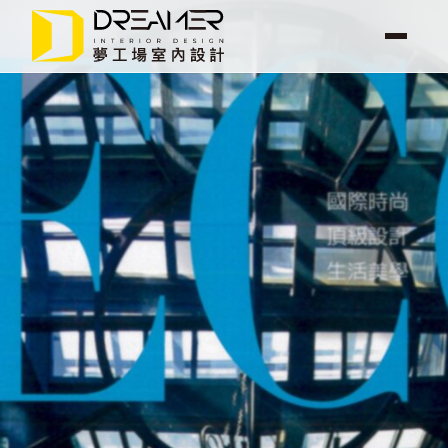
選
單
夢工場案
關於我
最新消
服務項
聯絡我
例
們
息
目
們