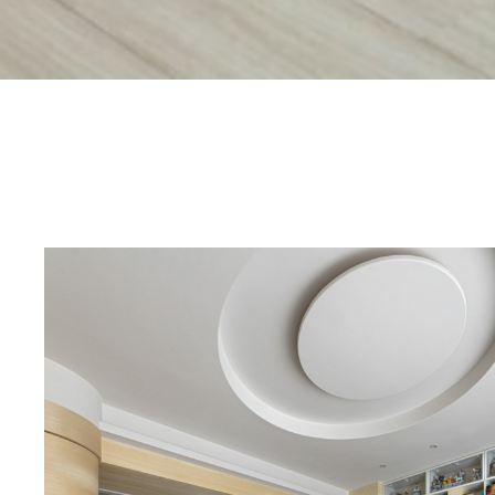
沐
香
書
屋-
自
然
光