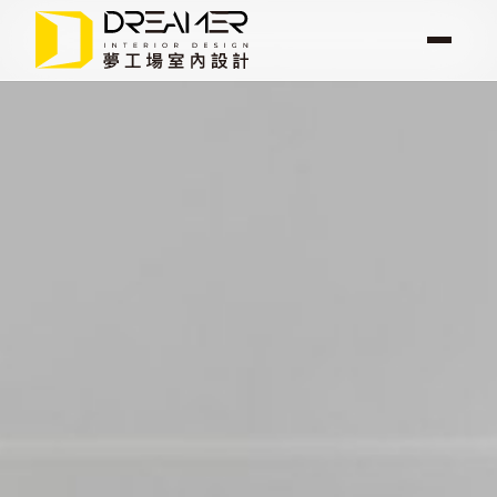
選
單
Duchess
Mansion
夢工場案
關於我
最新消
服務項
聯絡我
例
們
息
目
們
女
爵
名
邸