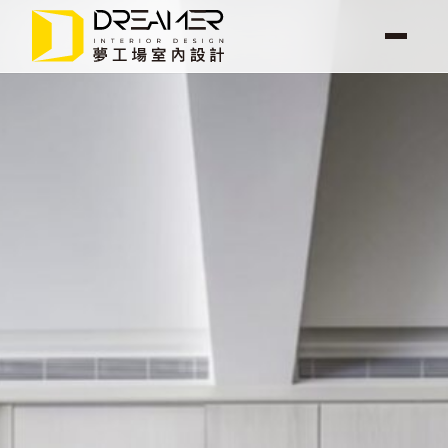
選
單
Oriental
Classic
夢工場案
關於我
最新消
服務項
聯絡我
例
們
息
目
們
東
方
美
學